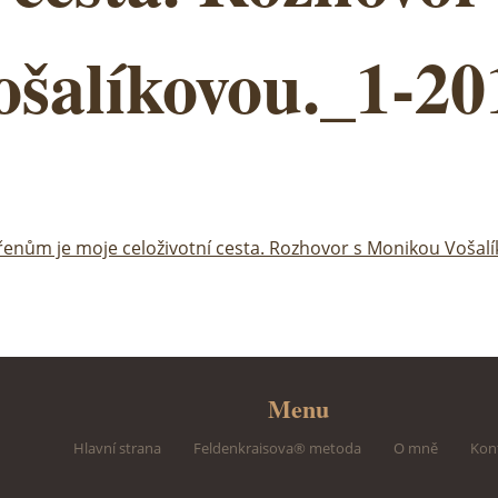
ošalíkovou._1-20
řenům je moje celoživotní cesta. Rozhovor s Monikou Vošal
Menu
Hlavní strana
Feldenkraisova® metoda
O mně
Kon