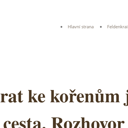
Hlavní strana
Feldenkra
rat ke kořenům
í cesta. Rozhov