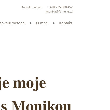
Kontakt na nás:
+420 725 080 452
monika@famelie.cz
isova® metoda
O mně
Kontakt
 je moje
or s Monikou