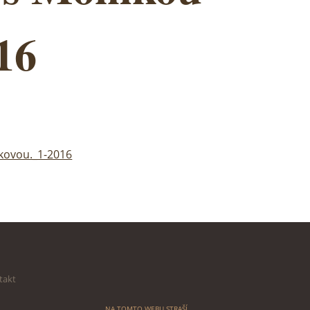
16
íkovou._1-2016
takt
NA TOMTO WEBU
STRAŠÍ